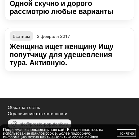
Одной скучно и дорого
рассмотрю любые варианты
Вьетнам
·
2 февраля 2017
Женщина ищет женщину Ищу
попутчицу для удешевления
тура. Активную.
Обратная свзяь
Ограничение ответстенности
info@prosto-poputchik.ru
Продолжая использовать наш сайт Вы соглашаетесь на
@pp_women
использование файлов cookie. Более подробную
Понятно
информацию можно найти в
Политике cookie файлов