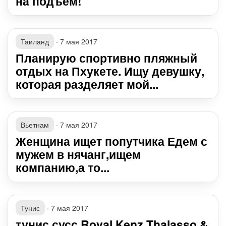
на подъем!
Таиланд
·
7 мая 2017
Планирую спортивно пляжный
отдых на Пхукете. Ищу девушку,
которая разделяет мой...
Вьетнам
·
7 мая 2017
Женщина ищет попутчика Едем с
мужем в нячанг,ищем
компанию,а то...
Тунис
·
7 мая 2017
тунис сусс Royal Kenz Thalasso &