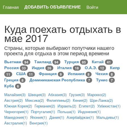
ДОБАВИТЬ ОБЪЯВЛЕНИЕ
Главная
Войти
Куда поехать отдыхать в
мае 2017
Страны, которые выбирают попутчики нашего
проекта для отдыха в этом период времени
Вьетнам
Таиланд
Турция
Китай
94
94
85
41
Россия
Индия
Италия
О.А.Э.
Кипр
33
26
18
12
США
Франция
Испания
Чехия
11
11
9
8
8
Греция
Доминиканская Республика
Тунис
8
7
7
Куба
6
Малайзия(3)
Швеция(3)
Абхазия(3)
Грузия(3)
Марокко(2)
Австрия(2)
Мексика(2)
Филиппины(2)
Кения(2)
Шри-Ланка(2)
Южная Корея(2)
Германия(2)
Израиль(2)
Египет(2)
Узбекистан(1)
Черногория(1)
Португалия(1)
Польша(1)
Индонезия(1)
Македония(1)
Япония(1)
Дания(1)
Азербайджан(1)
Мальдивы(1)
Австралия(1)
Венгрия(1)