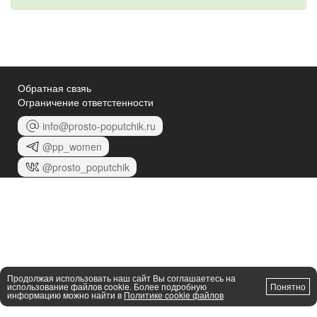
Обратная свзяь
Ограничение ответстенности
info@prosto-poputchik.ru
@pp_women
@prosto_poputchik
Продолжая использовать наш сайт Вы соглашаетесь на
использование файлов cookie. Более подробную
Понятно
информацию можно найти в
Политике cookie файлов