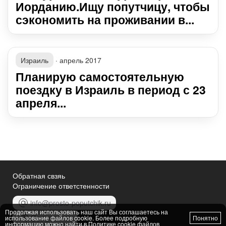
Иорданию.Ищу попутчицу, чтобы
сэкономить на проживании в...
Израиль
·
апрель 2017
Планирую самостоятельную
поездку в Израиль в период с 23
апреля...
Обратная свзяь
Ограничение ответстенности
info@prosto-poputchik.ru
Продолжая использовать наш сайт Вы соглашаетесь на
@pp_women
использование файлов cookie. Более подробную
Понятно
информацию можно найти в
Политике cookie файлов