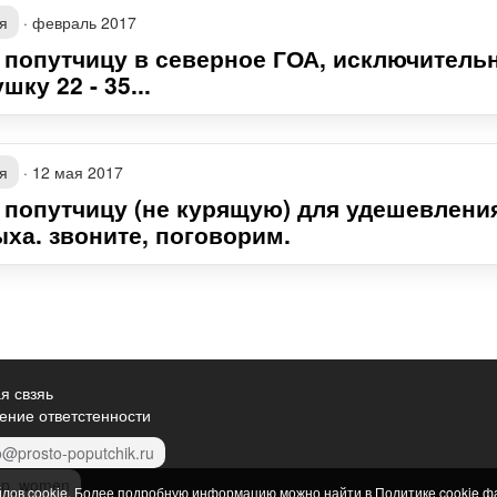
я
·
февраль 2017
 попутчицу в северное ГОА, исключитель
шку 22 - 35...
я
·
12 мая 2017
 попутчицу (не курящую) для удешевлени
ыха. звоните, поговорим.
я свзяь
ение ответстенности
o@prosto-poputchik.ru
p_women
йлов cookie. Более подробную информацию можно найти в
Политике cookie ф