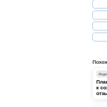
Похо
Инди
Пла
к с
отзы