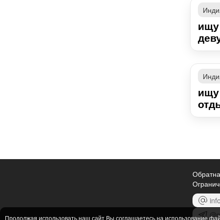
Инди
ищу
деву
Инди
ищу
отд
Обратна
Огранич
inf
@p
Продолжая использовать наш сайт Вы соглашаетесь на использование фа