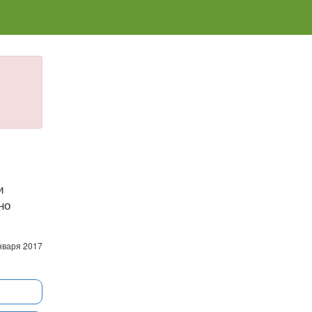
и
но
нваря 2017