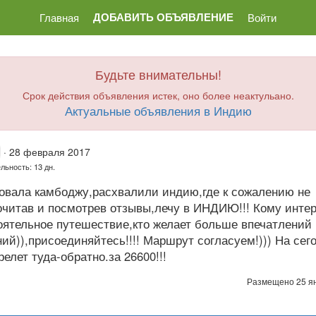
ДОБАВИТЬ ОБЪЯВЛЕНИЕ
Главная
Войти
Будьте внимательны!
Срок действия объявления истек, оно более неактульано.
Актуальные объявления в Индию
·
28 февраля 2017
льность: 13 дн.
овала камбоджу,расхвалили индию,где к сожалению не
очитав и посмотрев отзывы,лечу в ИНДИЮ!!! Кому инте
оятельное путешествие,кто желает больше впечатлений
й)),присоединяйтесь!!!! Маршрут согласуем!))) На сег
релет туда-обратно.за 26600!!!
Размещено 25 я