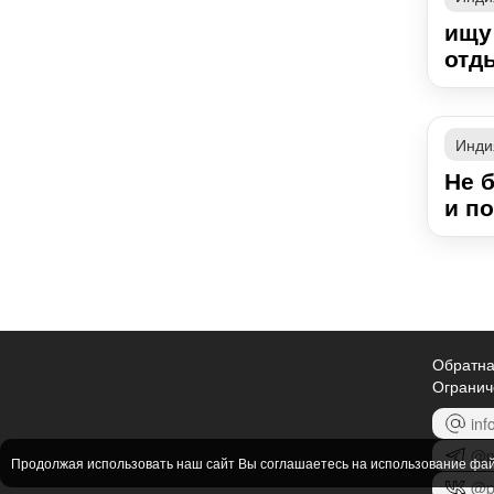
ищу
отд
Инди
Не 
и п
Обратна
Огранич
inf
@p
Продолжая использовать наш сайт Вы соглашаетесь на использование фа
@p