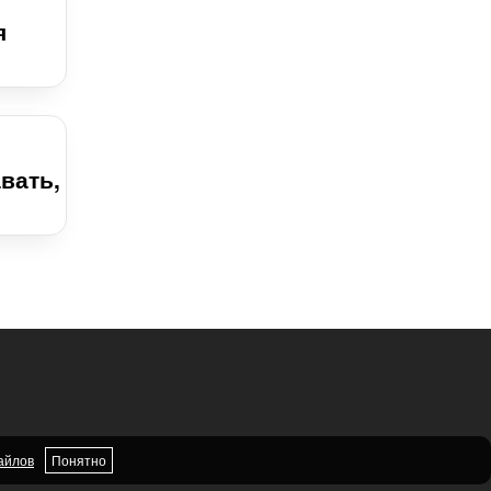
я
вать,
айлов
Понятно