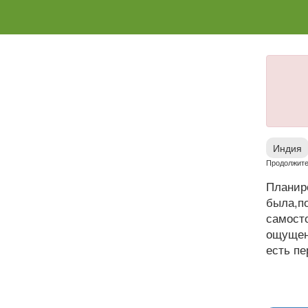
Индия
Продолжите
Планир
была,п
самост
ощущени
есть пе