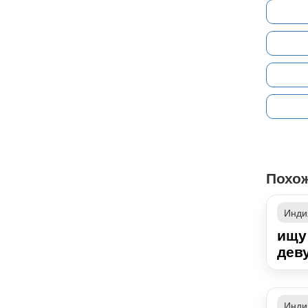
Похо
Инди
ищу
деву
Инди