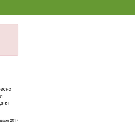
ресно
 и
одня
нваря 2017