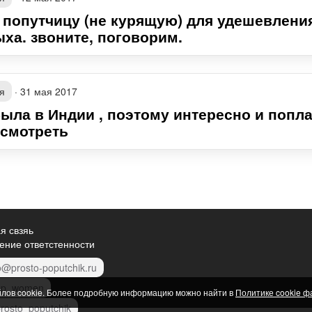
 попутчицу (не курящую) для удешевлени
ыха. звоните, поговорим.
я
·
31 мая 2017
была в Индии , поэтому интересно и попла
осмотреть
я свзяь
ение ответстенности
o@prosto-poputchik.ru
p_women
йлов cookie. Более подробную информацию можно найти в
Политике cookie ф
rosto_poputchik