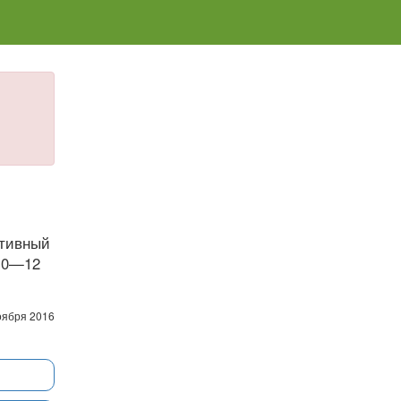
ктивный
 10—12
оября 2016