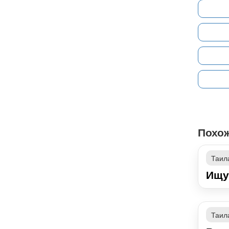
Похо
Таил
Ищу
Таил