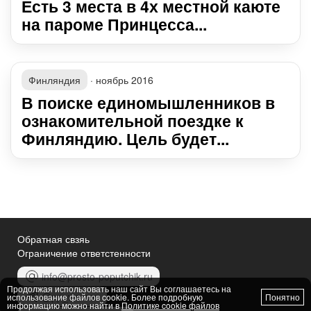
Есть 3 места в 4х местной каюте
на пароме Принцесса...
Финляндия
·
ноябрь 2016
В поиске единомышленников в
ознакомительной поездке к
Финляндию. Цель будет...
Обратная свзяь
Ограничение ответстенности
info@prosto-poputchik.ru
Продолжая использовать наш сайт Вы соглашаетесь на
@pp_women
использование файлов cookie. Более подробную
Понятно
информацию можно найти в
Политике cookie файлов