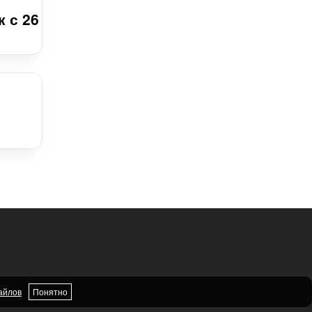
 с 26
айлов
Понятно