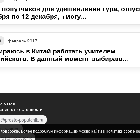
 попутчиков для удешевления тура, отпуск
ря по 12 декабря, +могу...
й
·
февраль 2017
ираюсь в Китай работать учителем
лийского. В данный момент выбираю...
я свзяь
ение ответстенности
o@prosto-poputchik.ru
p_women
йлов cookie. Более подробную информацию можно найти в
Политике cookie ф
rosto_poputchik