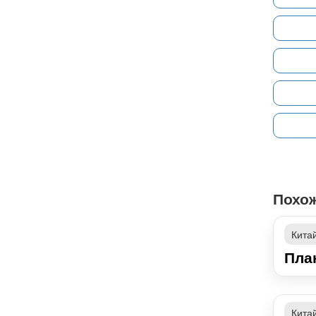
Похо
Кита
Пла
Кита