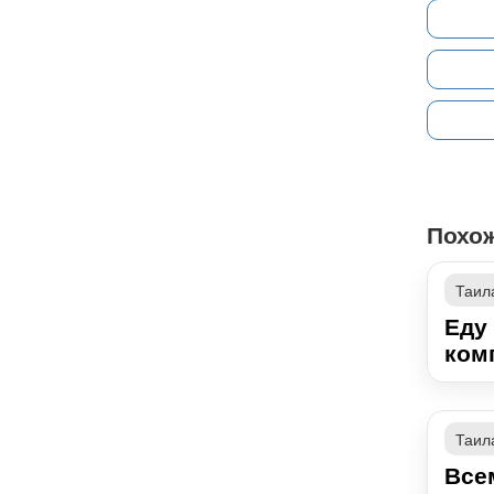
Похо
Таил
Еду
комп
Таил
Все