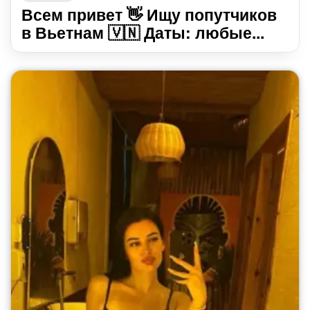
Всем привет 👋 Ищу попутчиков
в Вьетнам 🇻🇳 Даты: любые...