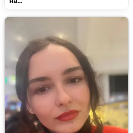
на...