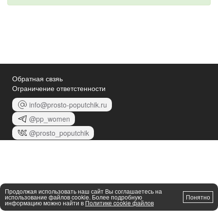
Обратная свзяь
Ограничение ответстенности
info@prosto-poputchik.ru
@pp_women
@prosto_poputchik
Продолжая использовать наш сайт Вы соглашаетесь на
использование файлов cookie. Более подробную
Понятно
информацию можно найти в
Политике cookie файлов