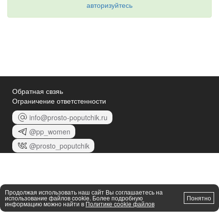
авторизуйтесь
Обратная свзяь
Ограничение ответстенности
info@prosto-poputchik.ru
@pp_women
@prosto_poputchik
Продолжая использовать наш сайт Вы соглашаетесь на
использование файлов cookie. Более подробную
Понятно
информацию можно найти в
Политике cookie файлов