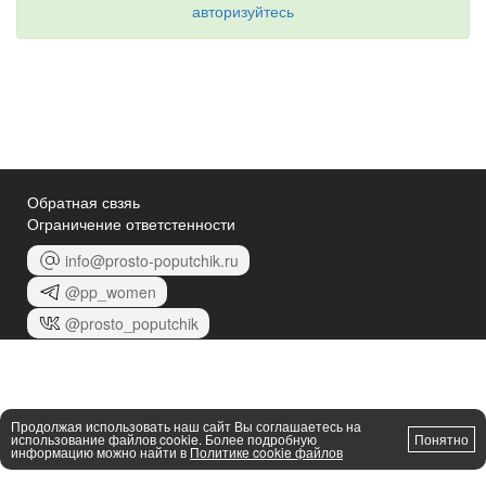
авторизуйтесь
Обратная свзяь
Ограничение ответстенности
info@prosto-poputchik.ru
@pp_women
@prosto_poputchik
Продолжая использовать наш сайт Вы соглашаетесь на
использование файлов cookie. Более подробную
Понятно
информацию можно найти в
Политике cookie файлов