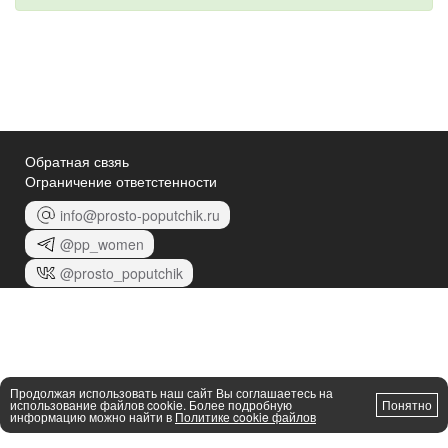
Обратная свзяь
Ограничение ответстенности
info@prosto-poputchik.ru
@pp_women
@prosto_poputchik
Продолжая использовать наш сайт Вы соглашаетесь на
использование файлов cookie. Более подробную
Понятно
информацию можно найти в
Политике cookie файлов