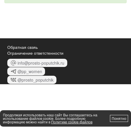
Обратная свзяь
Ограничение ответстенности
info@prosto-poputchik.ru
@pp_women
@prosto_poputchik
Продолжая использовать наш сайт Вы соглашаетесь на
использование файлов cookie. Более подробную
Понятно
информацию можно найти в
Политике cookie файлов