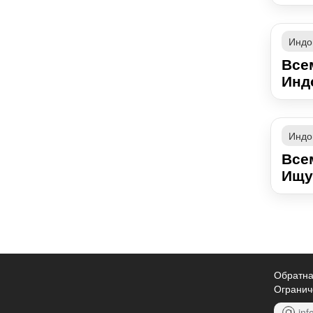
Индо
Все
Индо
Индо
Всем
Ищу.
Обратна
Огранич
inf