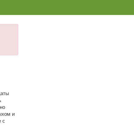
даты
ь
но
ыхом и
е с