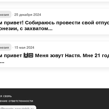
незия
·
25 декабря 2024
м привет! Собираюсь провести свой отпус
незии, с захватом...
незия
·
15 мая 2024
 привет 🙌🏻 Меня зовут Настя. Мне 21 го
..
я свзяь
ение ответстенности
o@prosto-poputchik.ru