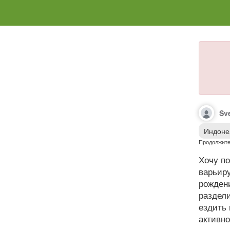
Sv
Индоне
Продолжите
Хочу по
варьиру
рождени
раздел
ездить 
активн