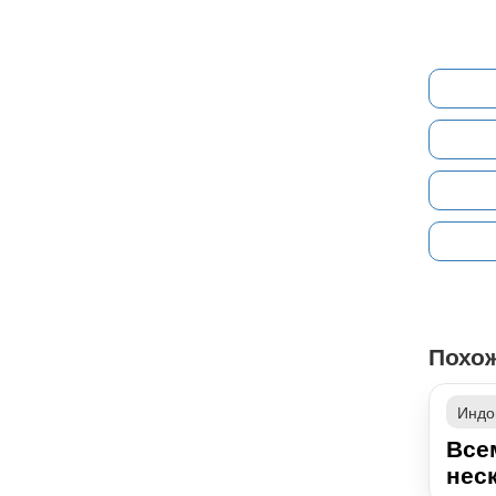
Похо
Индо
Все
неск