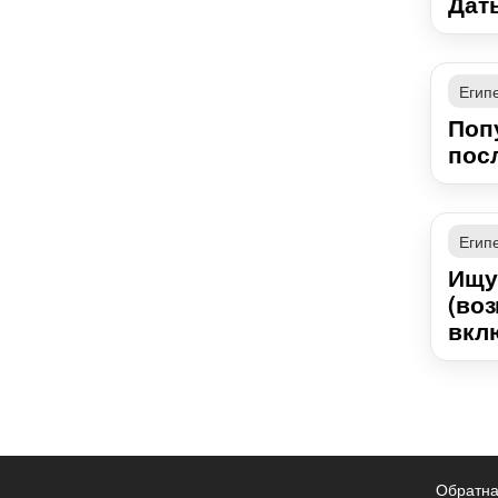
Даты
Егип
Поп
посл
Егип
Ищу
(воз
вклю
Обратна