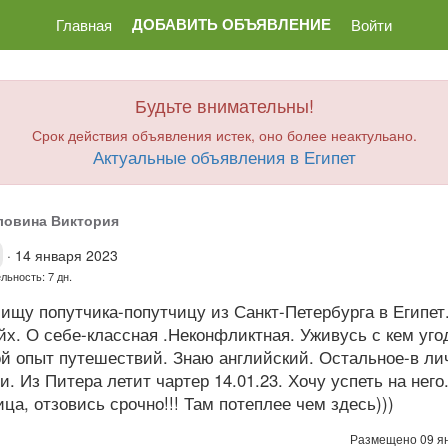
ДОБАВИТЬ ОБЪЯВЛЕНИЕ
Главная
Войти
Будьте внимательны!
Срок действия объявления истек, оно более неактульано.
Актуальные объявления в Египет
ловина Виктория
·
14 января 2023
ьность: 7 дн.
ищу попутчика-попутчицу из Санкт-Петербурга в Египе
х. О себе-классная .Неконфликтная. Уживусь с кем угод
й опыт путешествий. Знаю английский. Остальное-в ли
. Из Питера летит чартер 14.01.23. Хочу успеть на него
ца, отзовись срочно!!! Там потеплее чем здесь)))
Размещено 09 я