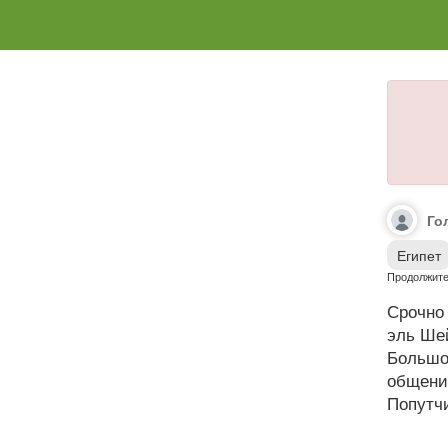
Го
Египет
Продолжител
Срочно 
эль Шей
Большо
общении
Попутчи