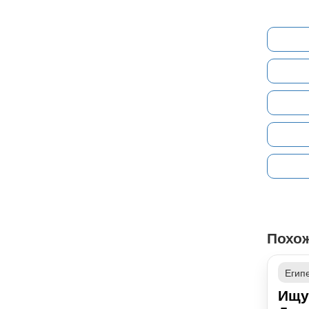
Похо
Егип
Ищу