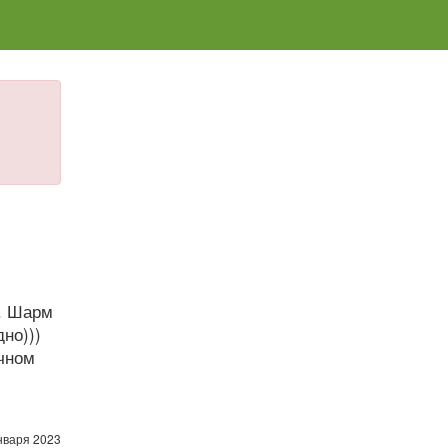
т. Шарм
но)))
чном
.
нваря 2023