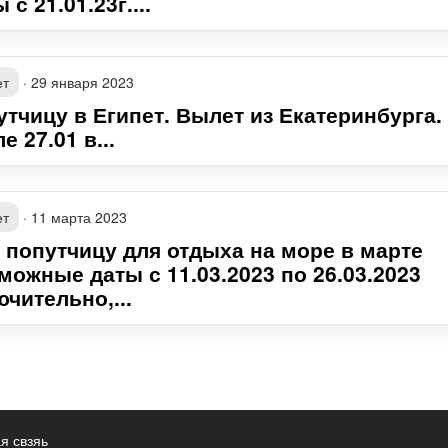
 с 21.01.23г....
ет
·
29 января 2023
утчицу в Египет. Вылет из Екатеринбурга.
е 27.01 в...
ет
·
11 марта 2023
 попутчицу для отдыха на море в марте
можные даты с 11.03.2023 по 26.03.2023
чительно,...
я свзяь