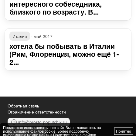
интересного собеседника,
близкого по возрасту. В...
Италия
·
май 2017
хотела бы побывать в Италии
(Рим, Флоренция, можно ещё 1-
2...
Обратная свзяь
Ограничение ответстенности
info@prosto-poputchik.ru
Продолжая использовать наш сайт Вы соглашаетесь на
@pp_women
использование файлов cookie. Более подробную
Понятно
информацию можно найти в
Политике cookie файлов