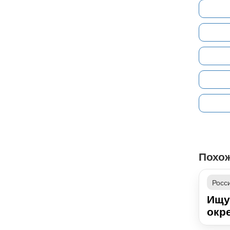
Похо
Росс
Ищу
окре