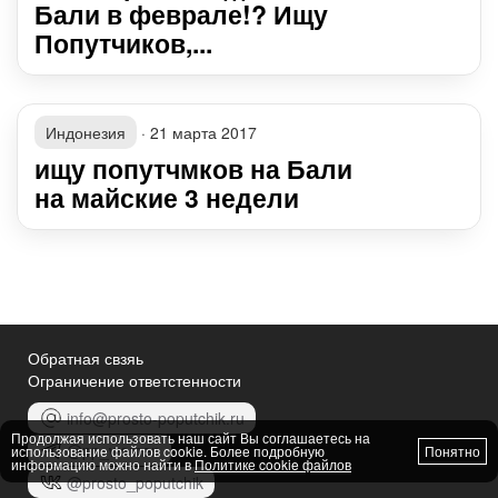
Бали в феврале!? Ищу
Попутчиков,...
Индонезия
·
21 марта 2017
ищу попутчмков на Бали
на майские 3 недели
Обратная свзяь
Ограничение ответстенности
info@prosto-poputchik.ru
Продолжая использовать наш сайт Вы соглашаетесь на
@pp_women
использование файлов cookie. Более подробную
Понятно
информацию можно найти в
Политике cookie файлов
@prosto_poputchik