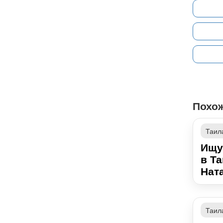
Похо
Таил
Ищу
в Т
Ната
Таил