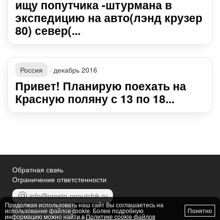
ищу попутчика -штурмана в
экспедицию на авто(лэнд крузер
80) север(...
Россия
·
декабрь 2016
Привет! Планирую поехать на
Красную поляну с 13 по 18...
Обратная свзяь
Ограничение ответстенности
info@prosto-poputchik.ru
Продолжая использовать наш сайт Вы соглашаетесь на
@pp_women
использование файлов cookie. Более подробную
Понятно
информацию можно найти в
Политике cookie файлов