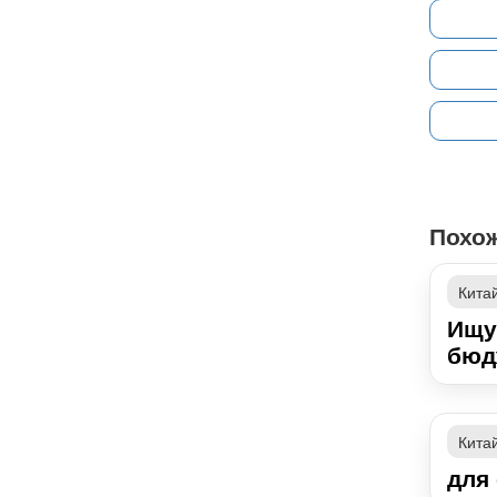
Похо
Кита
Ищу 
бюд
Кита
для