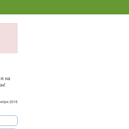
ся на
он!
оября 2016