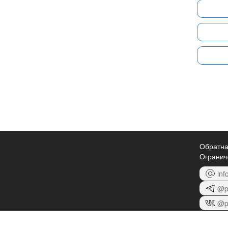
Обратна
Огранич
inf
@p
@p