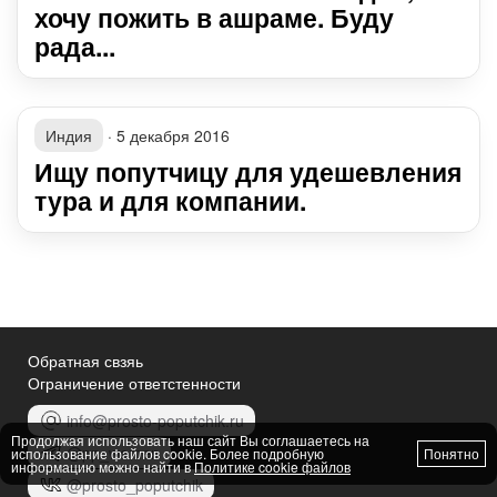
хочу пожить в ашраме. Буду
рада...
Индия
·
5 декабря 2016
Ищу попутчицу для удешевления
тура и для компании.
Обратная свзяь
Ограничение ответстенности
info@prosto-poputchik.ru
Продолжая использовать наш сайт Вы соглашаетесь на
@pp_women
использование файлов cookie. Более подробную
Понятно
информацию можно найти в
Политике cookie файлов
@prosto_poputchik