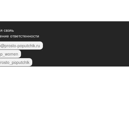
я свзяь
ение ответстенности
o@prosto-poputchik.ru
p_women
rosto_poputchik