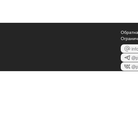
Обратна
Огранич
inf
@p
@p