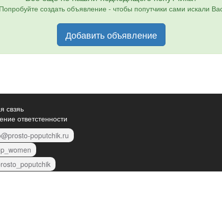
Попробуйте создать объявление - чтобы попутчики сами искали Ва
Добавить объявление
я свзяь
ение ответстенности
o@prosto-poputchik.ru
p_women
rosto_poputchik