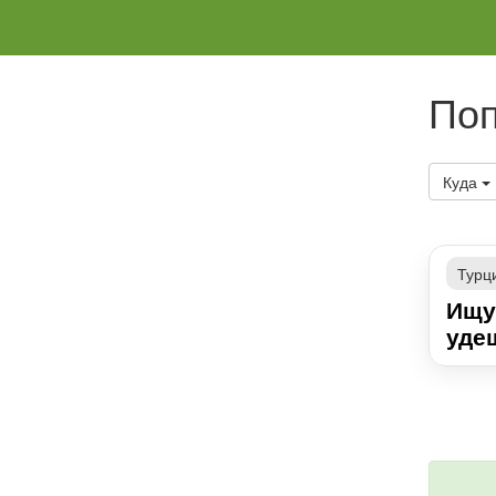
Поп
Куда
Турц
Ищу
уде