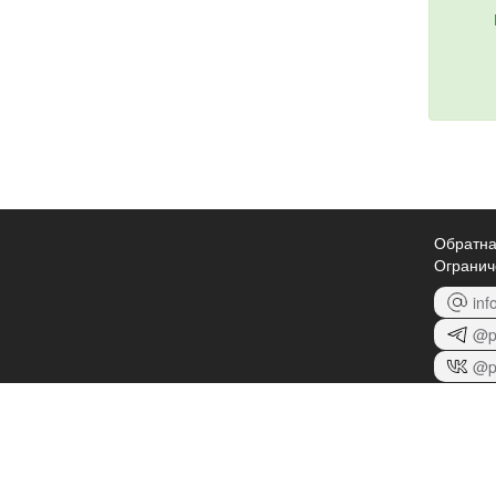
Обратна
Огранич
inf
@p
@p