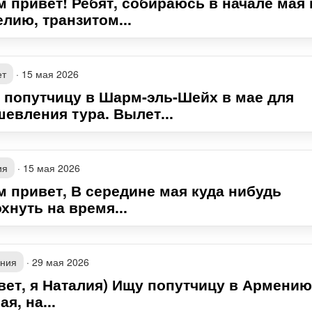
м привет! Ребят, собираюсь в начале мая 
лию, транзитом...
ет
·
15 мая 2026
 попутчицу в Шарм-эль-Шейх в мае для
шевления тура. Вылет...
ия
·
15 мая 2026
м привет, В середине мая куда нибудь
хнуть на время...
ния
·
29 мая 2026
вет, я Наталия) Ищу попутчицу в Армению.
ая, на...