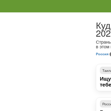
Куд
202
Страны
в этом
Россия
Таил
Ищу
тебе
Росс