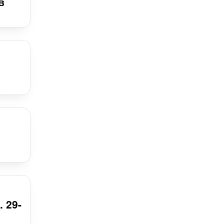
в
 29-