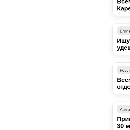
Все
Каре
Егип
Ищу
уде
Росс
Все
отдо
Арме
При
30 м