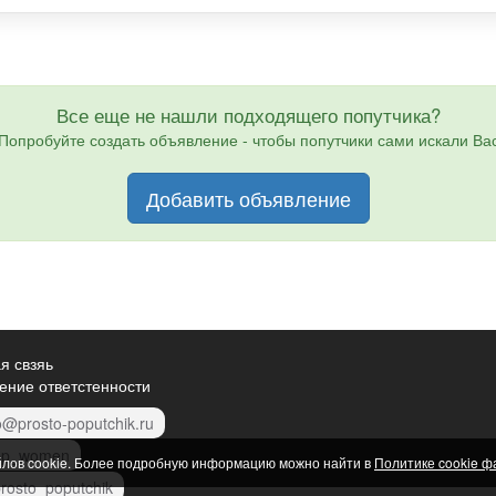
Все еще не нашли подходящего попутчика?
Попробуйте создать объявление - чтобы попутчики сами искали Ва
Добавить объявление
я свзяь
ение ответстенности
o@prosto-poputchik.ru
p_women
йлов cookie. Более подробную информацию можно найти в
Политике cookie ф
rosto_poputchik