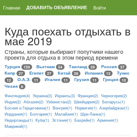
ДОБАВИТЬ ОБЪЯВЛЕНИЕ
Главная
Войти
Куда поехать отдыхать в
мае 2019
Страны, которые выбирают попутчики нашего
проекта для отдыха в этом период времени
Турция
Вьетнам
Таиланд
Россия
159
54
39
37
Кипр
Египет
Китай
Испания
Тунис
27
27
26
13
О.А.Э.
Италия
Грузия
Греция
12
11
11
11
10
Чехия
6
Финляндия(4)
Украина(3)
Израиль(3)
Франция(2)
Черногория(2)
Индия(2)
Абхазия(2)
Узбекистан(2)
Швейцария(2)
Беларусь(1)
Босния и Герцеговина(1)
Венгрия(1)
Норвегия(1)
Азербайджан(1)
Иордания(1)
Болгария(1)
Малайзия(1)
Шри-Ланка(1)
Нидерланды(1)
Куба(1)
Эстония(1)
Бахрейн(1)
Армения(1)
Маврикий(1)