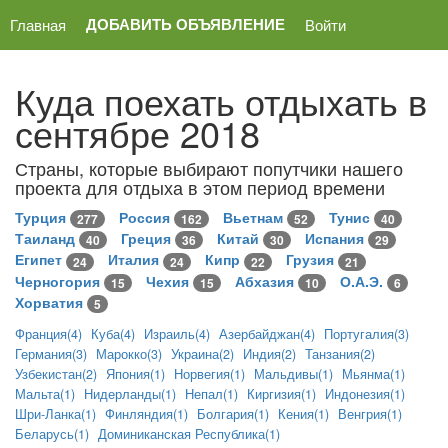
ДОБАВИТЬ ОБЪЯВЛЕНИЕ
Главная
Войти
Куда поехать отдыхать в
сентябре 2018
Страны, которые выбирают попутчики нашего
проекта для отдыха в этом период времени
Турция
Россия
Вьетнам
Тунис
277
162
52
40
Таиланд
Греция
Китай
Испания
40
36
30
29
Египет
Италия
Кипр
Грузия
24
24
22
21
Черногория
Чехия
Абхазия
О.А.Э.
15
15
10
6
Хорватия
5
Франция(4)
Куба(4)
Израиль(4)
Азербайджан(4)
Португалия(3)
Германия(3)
Марокко(3)
Украина(2)
Индия(2)
Танзания(2)
Узбекистан(2)
Япония(1)
Норвегия(1)
Мальдивы(1)
Мьянма(1)
Мальта(1)
Нидерланды(1)
Непал(1)
Киргизия(1)
Индонезия(1)
Шри-Ланка(1)
Финляндия(1)
Болгария(1)
Кения(1)
Венгрия(1)
Беларусь(1)
Доминиканская Республика(1)