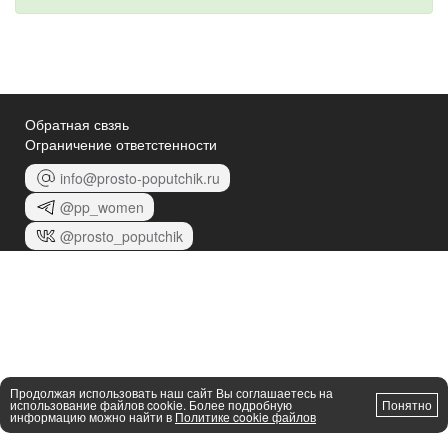
Обратная свзяь
Ограничение ответстенности
info@prosto-poputchik.ru
@pp_women
@prosto_poputchik
Продолжая использовать наш сайт Вы соглашаетесь на
использование файлов cookie. Более подробную
Понятно
информацию можно найти в
Политике cookie файлов