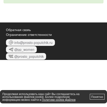
Обратная свзяь
Ограничение ответстенности
info@prosto-poputchik.ru
@pp_women
@prosto_poputchik
Продолжая использовать наш сайт Вы соглашаетесь на
использование файлов cookie. Более подробную
Понятно
информацию можно найти в
Политике cookie файлов