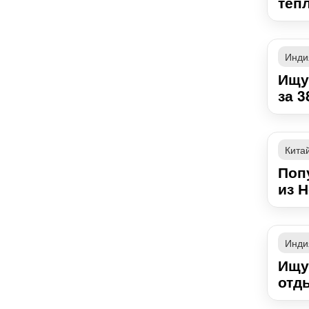
тепл
Инди
Ищу
за 3
Кита
Поп
из Н
Инди
Ищу
отд