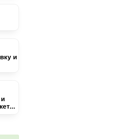
вку и
 и
ет...