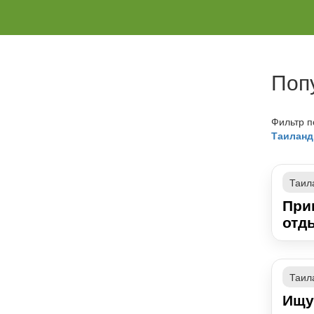
Поп
Фильтр п
Таилан
Таил
При
отд
Таил
Ищу