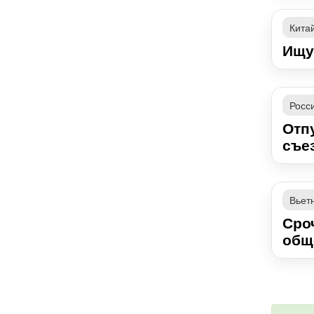
Кита
Ищу
Росс
Отпу
съез
Вьет
Сро
общ