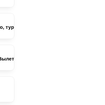
ю, тур
 Вылет