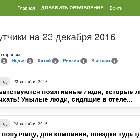
ДОБАВИТЬ ОБЪЯВЛЕНИЕ
Главная
Войти
утчики на 23 декабря 2016
о странам:
д
Индия
Китай
Россия
Вьетнам
2
2
2
1
1
анд
·
23 декабря 2016
ветствуются позитивные люди, которые 
ыхать! Унылые люди, сидящие в отеле...
анд
·
23 декабря 2016
 попутчицу, для компании, поездка туда г