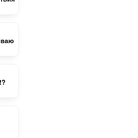
иваю
!?