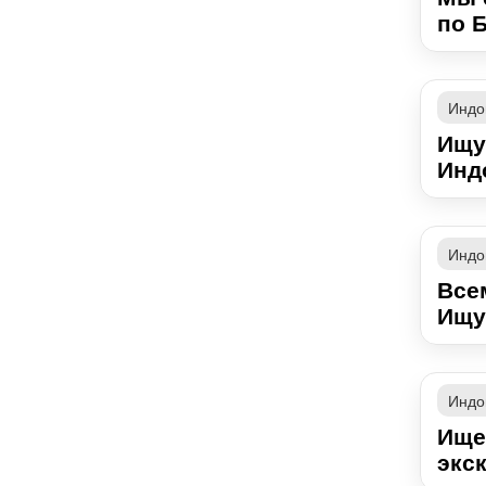
по Б
Индо
Ищу
Индо
Индо
Всем
Ищу 
Индо
Ище
экс