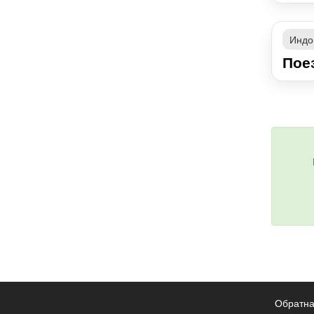
Индо
Пое
Обратна