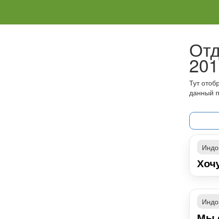
Отд
201
Тут отоб
данный п
Индо
Хочу
Индо
Мы 