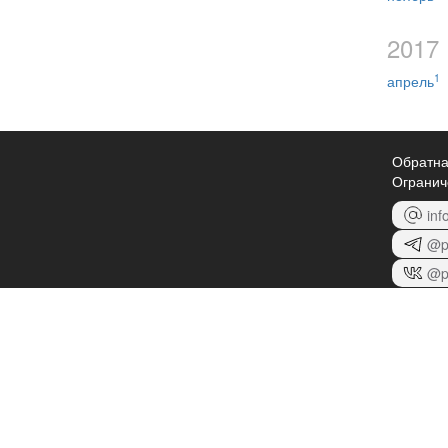
2017
1
апрель
Обратна
Огранич
inf
@p
@p