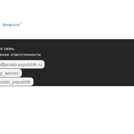
1
февраль
я свзяь
ение ответстенности
o@prosto-poputchik.ru
p_women
rosto_poputchik