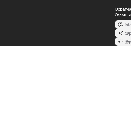
Обратна
Огранич
inf
@p
@p