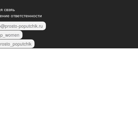
я свзяь
ение ответстенности
o@prosto-poputchik.ru
p_women
rosto_poputchik