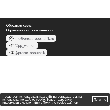
Обратная свзяь
Ограничение ответстенности
info@prosto-poputchik.ru
@pp_women
@prosto_poputchik
Продолжая использовать наш сайт Вы соглашаетесь на
использование файлов cookie. Более подробную
Понятно
информацию можно найти в
Политике cookie файлов